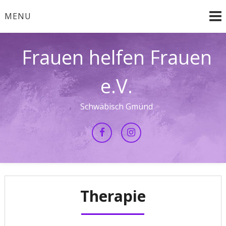
Skip
MENU
to
content
Frauen helfen Frauen
e.V.
Schwäbisch Gmünd
Therapie